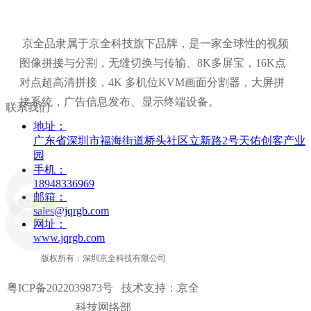
京全品隶属于京全科技旗下品牌，是一家全球性的视频
图像拼接与分割，无缝切换与传输、8K多屏宝，16K点
对点超高清拼接，4K 多机位KVM画面分割器，大屏拼
接系统，广告信息发布、显示终端设备。
联系我们
地址：
广东省深圳市福海街道桥头社区立新路2号天佑创客产业
园
手机：
18948336969
邮箱：
sales@jqrgb.com
网址：
www.jqrgb.com
版权所有：深圳京全科技有限公司
粤ICP备2022039873号
技术支持：京全
科技网络部