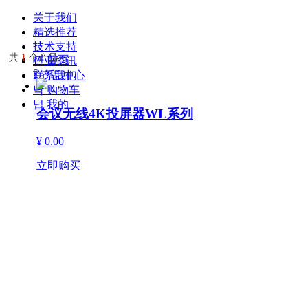
关于我们
精选推荐
技术支持
共
1
个产品
낀
首页
行业资讯
联系我们
ꁦ
产品中心
낙
购物车
넙
我的
会议无线4K投屏器WL系列
¥ 0.00
立即购买